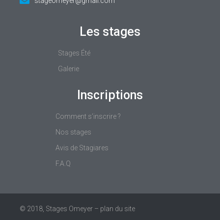
stageomeyer@gmail.com
Les stages
Stages
Été
Galerie
Inscriptions
Comment s’inscrire ?
Nos stages
Avis de Stagiares
F.A.Q
© 2018, Stages Omeyer –
plan du site