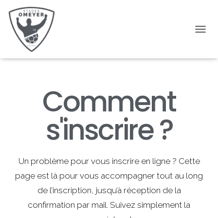
D
É
P
L
I
E
Comment
R
L
A
s'inscrire ?
N
A
V
I
G
Un problème pour vous inscrire en ligne ? Cette
A
page est là pour vous accompagner tout au long
T
I
de l’inscription, jusqu’à réception de la
O
N
confirmation par mail. Suivez simplement la